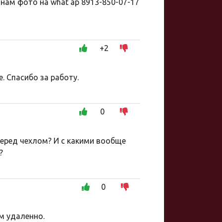
нам фото на what ap 8913-850-07-17
+2
. Спасибо за работу.
0
перед чехлом? И с какими вообще
?
0
м удаленно.